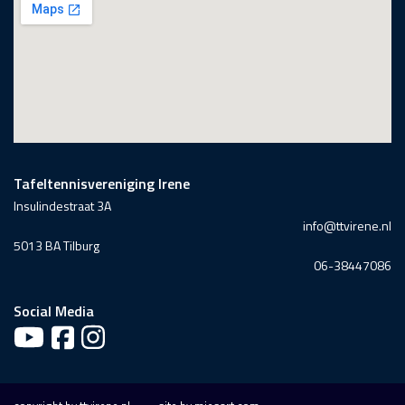
Tafeltennisvereniging Irene
Insulindestraat 3A
info@ttvirene.nl
5013 BA Tilburg
06-38447086
Social Media